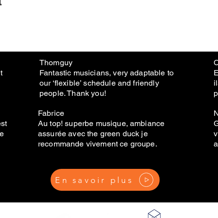
Thomguy
C
t
Fantastic musicians, very adaptable to
E
our ‘flexible’ schedule and friendly
i
people. Thank you!
p
Fabrice
N
est
Au top! superbe musique, ambiance
G
de
assurée avec the green duck je
v
recommande vivement ce groupe.
a
En savoir plus