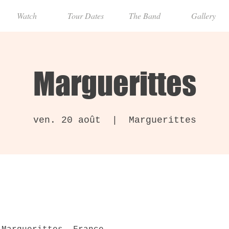
Watch
Tour Dates
The Band
Gallery
Marguerittes
ven. 20 août
  |  
Marguerittes