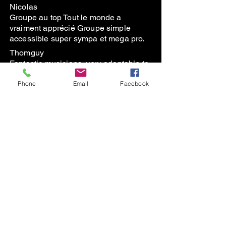
Nicolas
Groupe au top Tout le monde a
vraiment apprécié Groupe simple
accessible super sympa et mega pro.
Thomguy
Fantastic musicians, very adaptable to
our ‘flexible’ schedule and friendly
Phone
Email
Facebook
people. Thank you!
En savoir plus
Subscribe to the Newsletter
contact@thegreenduck.net
+33664342298
© 2023 TheGreenDuck France