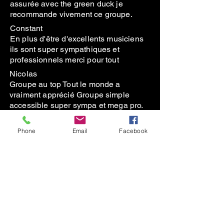
assurée avec the green duck je
recommande vivement ce groupe.
Constant
En plus d'être d'excellents musiciens
ils sont super sympathiques et
professionnels merci pour tout
Nicolas
Groupe au top Tout le monde a
vraiment apprécié Groupe simple
accessible super sympa et mega pro.
Thomguy
Fantastic musicians, very adaptable to
Phone
Email
Facebook
our ‘flexible’ schedule and friendly
people. Thank you!
En savoir plus