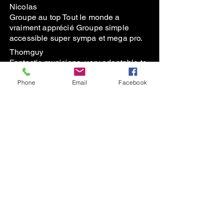
Nicolas
Groupe au top Tout le monde a
vraiment apprécié Groupe simple
accessible super sympa et mega pro.
Thomguy
Fantastic musicians, very adaptable to
our ‘flexible’ schedule and friendly
Phone
Email
Facebook
people. Thank you!
En savoir plus
Subscribe to the Newsletter
contact@thegreenduck.net
+33664342298
© 2023 TheGreenDuck France