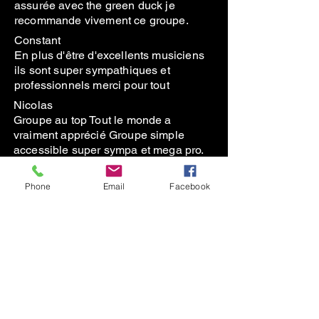
assurée avec the green duck je
recommande vivement ce groupe.
Constant
En plus d'être d'excellents musiciens
ils sont super sympathiques et
professionnels merci pour tout
Nicolas
Groupe au top Tout le monde a
vraiment apprécié Groupe simple
accessible super sympa et mega pro.
Thomguy
Fantastic musicians, very adaptable to
Phone
Email
Facebook
our ‘flexible’ schedule and friendly
people. Thank you!
En savoir plus