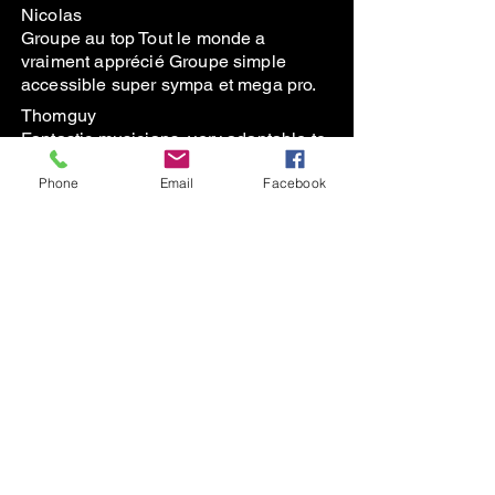
Nicolas
Groupe au top Tout le monde a
vraiment apprécié Groupe simple
accessible super sympa et mega pro.
Thomguy
Fantastic musicians, very adaptable to
our ‘flexible’ schedule and friendly
Phone
Email
Facebook
people. Thank you!
En savoir plus
Subscribe to the Newsletter
contact@thegreenduck.net
+33664342298
© 2023 TheGreenDuck France