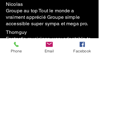
Nicolas
Groupe au top Tout le monde a
vraiment apprécié Groupe simple
accessible super sympa et mega pro.
Thomguy
Fantastic musicians, very adaptable to
our ‘flexible’ schedule and friendly
Phone
Email
Facebook
people. Thank you!
En savoir plus
Subscribe to the Newsletter
contact@thegreenduck.net
+33664342298
© 2023 TheGreenDuck France