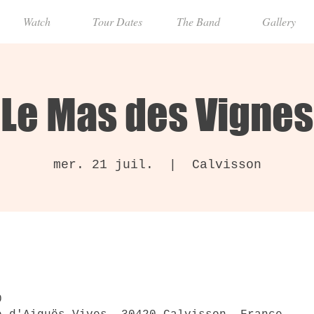
Watch
Tour Dates
The Band
Gallery
Le Mas des Vignes
mer. 21 juil.
  |  
Calvisson
0