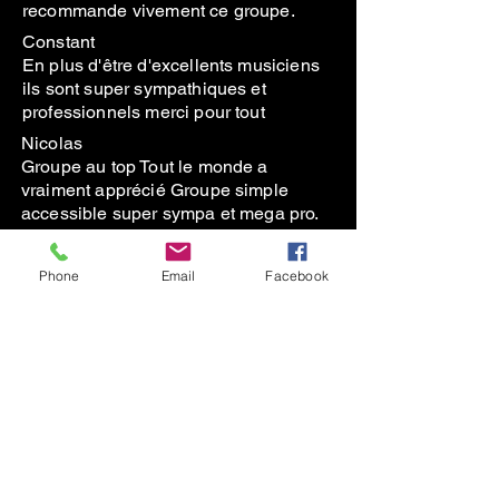
recommande vivement ce groupe.
Constant
En plus d'être d'excellents musiciens
ils sont super sympathiques et
professionnels merci pour tout
Nicolas
Groupe au top Tout le monde a
vraiment apprécié Groupe simple
accessible super sympa et mega pro.
Thomguy
Fantastic musicians, very adaptable to
Phone
Email
Facebook
our ‘flexible’ schedule and friendly
people. Thank you!
En savoir plus
Subscribe to the Newsletter