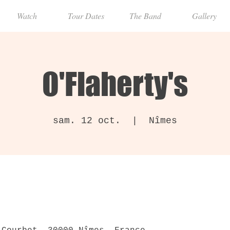
Watch
Tour Dates
The Band
Gallery
O'Flaherty's
sam. 12 oct.
  |  
Nîmes