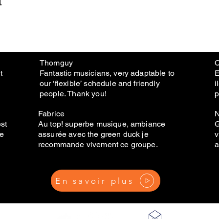
Thomguy
C
t
Fantastic musicians, very adaptable to
E
our ‘flexible’ schedule and friendly
i
people. Thank you!
p
Fabrice
N
est
Au top! superbe musique, ambiance
G
de
assurée avec the green duck je
v
recommande vivement ce groupe.
a
En savoir plus