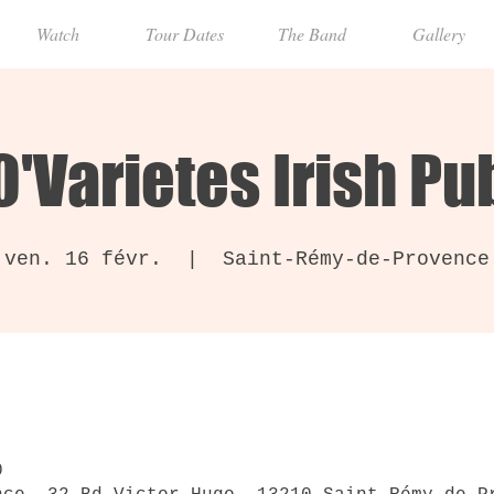
Watch
Tour Dates
The Band
Gallery
O'Varietes Irish Pu
ven. 16 févr.
  |  
Saint-Rémy-de-Provence
0