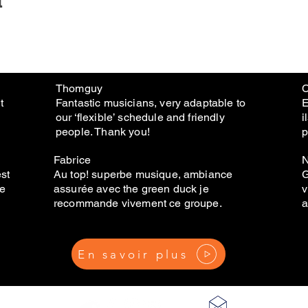
Thomguy
C
t
Fantastic musicians, very adaptable to
E
our ‘flexible’ schedule and friendly
i
people. Thank you!
p
Fabrice
N
est
Au top! superbe musique, ambiance
G
de
assurée avec the green duck je
v
recommande vivement ce groupe.
a
En savoir plus