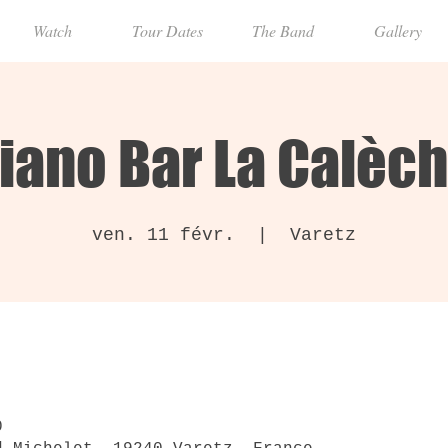
Watch
Tour Dates
The Band
Gallery
iano Bar La Calèc
ven. 11 févr.
  |  
Varetz
0