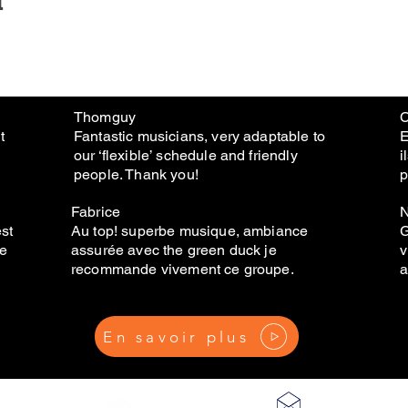
Thomguy
C
t
Fantastic musicians, very adaptable to
E
our ‘flexible’ schedule and friendly
i
people. Thank you!
p
Fabrice
N
est
Au top! superbe musique, ambiance
G
de
assurée avec the green duck je
v
recommande vivement ce groupe.
a
En savoir plus