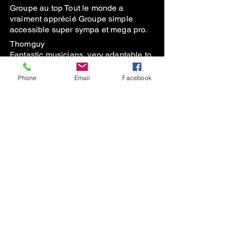
Groupe au top Tout le monde a
vraiment apprécié Groupe simple
accessible super sympa et mega pro.
Thomguy
Fantastic musicians, very adaptable to
our ‘flexible’ schedule and friendly
people. Thank you!
Phone
Email
Facebook
En savoir plus
Subscribe to the Newsletter
contact@thegreenduck.net
+33664342298
© 2023 TheGreenDuck France