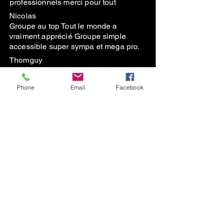
professionnels merci pour tout
Nicolas
Groupe au top Tout le monde a
vraiment apprécié Groupe simple
accessible super sympa et mega pro.
Thomguy
Fantastic musicians, very adaptable to
our ‘flexible’ schedule and friendly
Phone
Email
Facebook
people. Thank you!
En savoir plus
Subscribe to the Newsletter
contact@thegreenduck.net
+33664342298
© 2023 TheGreenDuck France