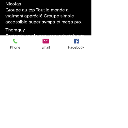
Nicolas
Groupe au top Tout le monde a
vraiment apprécié Groupe simple
accessible super sympa et mega pro.
Thomguy
Fantastic musicians, very adaptable to
our ‘flexible’ schedule and friendly
Phone
Email
Facebook
people. Thank you!
En savoir plus
Subscribe to the Newsletter
contact@thegreenduck.net
+33664342298
© 2023 TheGreenDuck France