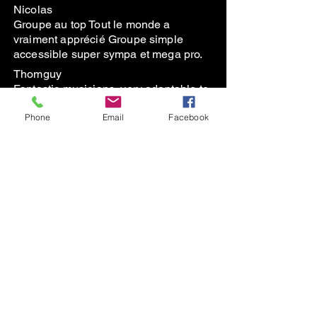
Nicolas
Groupe au top Tout le monde a
vraiment apprécié Groupe simple
accessible super sympa et mega pro.
Thomguy
Fantastic musicians, very adaptable to
our ‘flexible’ schedule and friendly
Phone
Email
Facebook
people. Thank you!
En savoir plus
Subscribe to the Newsletter
contact@thegreenduck.net
+33664342298
© 2023 TheGreenDuck France